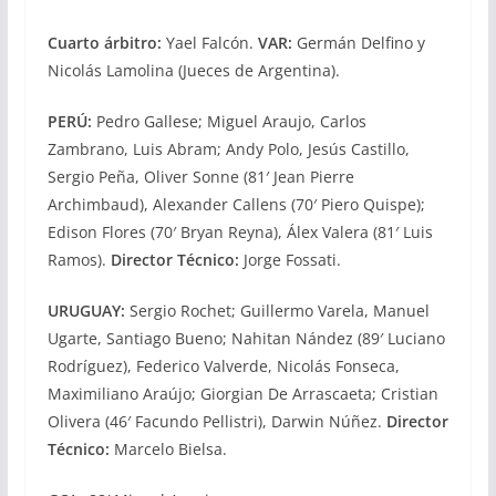
Cuarto árbitro:
Yael Falcón.
VAR:
Germán Delfino y
Nicolás Lamolina (Jueces de Argentina).
PERÚ:
Pedro Gallese; Miguel Araujo, Carlos
Zambrano, Luis Abram; Andy Polo, Jesús Castillo,
Sergio Peña, Oliver Sonne (81′ Jean Pierre
Archimbaud), Alexander Callens (70′ Piero Quispe);
Edison Flores (70′ Bryan Reyna), Álex Valera (81′ Luis
Ramos).
Director Técnico:
Jorge Fossati.
URUGUAY:
Sergio Rochet; Guillermo Varela, Manuel
Ugarte, Santiago Bueno; Nahitan Nández (89′ Luciano
Rodríguez), Federico Valverde, Nicolás Fonseca,
Maximiliano Araújo; Giorgian De Arrascaeta; Cristian
Olivera (46′ Facundo Pellistri), Darwin Núñez.
Director
Técnico:
Marcelo Bielsa.