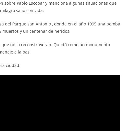
ón sobre Pablo Escobar y menciona algunas situaciones que
milagro salió con vida.
Plaza del Parque san Antonio , donde en el año 1995 una bomba
26 muertos y un centenar de heridos.
ió que no la reconstruyeran. Quedó como un monumento
menaje a la paz.
esa ciudad.