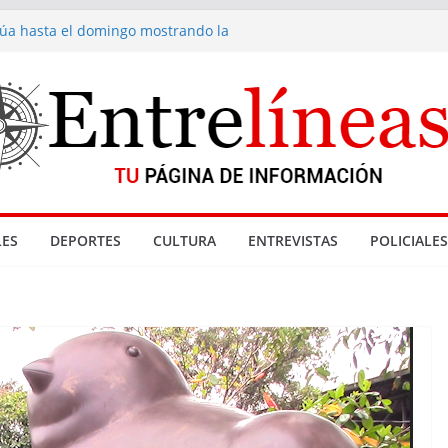
inúa hasta el domingo mostrando la
a fondue de Gramado
acionadas con denuncia por abuso sexual
enta de drogas cerradas en La Paloma
Reyes
 Gramado
ES
DEPORTES
CULTURA
ENTREVISTAS
POLICIALES