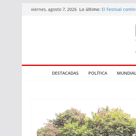
Saltar
Lo último:
El Festival cont
viernes, agosto 7, 2026
al
diversidad de l
Actuaciones rel
contenido
en Rocha
Tres bocas de v
El Marco de los 
Parque NBA en
DESTACADAS
POLÍTICA
MUNDIAL