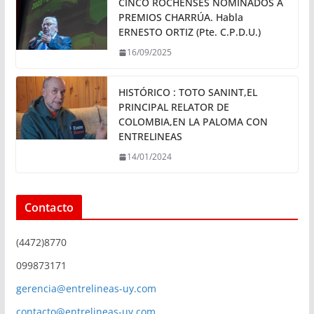
CINCO ROCHENSES NOMINADOS A
PREMIOS CHARRÚA. Habla
ERNESTO ORTIZ (Pte. C.P.D.U.)
16/09/2025
HISTÓRICO : TOTO SANINT,EL
PRINCIPAL RELATOR DE
COLOMBIA,EN LA PALOMA CON
ENTRELINEAS
14/01/2024
Contacto
(4472)8770
099873171
gerencia@entrelineas-uy.com
contacto@entrelineas-uy.com