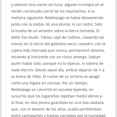
y silencio Una noche sin luna, alguien irrumpió en el
recién construido corral de los muchachos. A la
mañana siguiente, Relámpago se había desvanecido
junto con la niebla. Ni una pluma, ni un rastro. Solo
la huella de un arrastre sobre la tierra húmeda. El
dolor fue mudo. Tobías cayó de rodillas, clavando las
manos en la tierra del gallinero vacío. Leandro, con la
cojera más marcada que nunca, permaneció absorto,
mirando al horizonte con un rictus amargo. Sabían
quién había sido, aunque no lo dijeran, ni valiera de
nada decirlo. Desde aquel día, ambos dejaron de ir a
la arena de riñas. El rumor de su victoria se apagó
como una fogata en cenizas. Por un tiempo,
Relámpago se convirtió en escueta leyenda, en
susurros que los lugareños repetían medio ebrios y,
al final, en otra pluma guardada en una lata oxidada
que, con el devenir de los años, acabó perdiéndose
entre cachivaches y trastos corroídos por la humedad