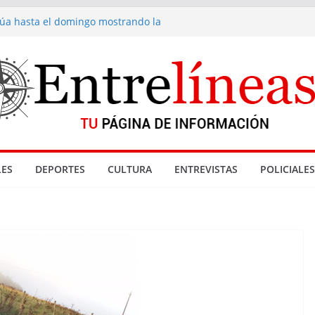
inúa hasta el domingo mostrando la
a fondue de Gramado
acionadas con denuncia por abuso sexual
enta de drogas cerradas en La Paloma
Reyes
 Gramado
ES
DEPORTES
CULTURA
ENTREVISTAS
POLICIALES