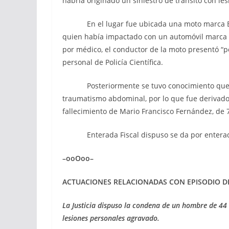
habría originado un siniestro de tránsito con le
En el lugar fue ubicada una moto marca Bac
quien había impactado con un automóvil marca 
por médico, el conductor de la moto presentó “po
personal de Policía Científica.
Posteriormente se tuvo conocimiento que el 
traumatismo abdominal, por lo que fue derivado
fallecimiento de Mario Francisco 
Enterada Fiscal dispuso se da por enterada 
–ooOoo–
ACTUACIONES RELACIONADAS CON EPISODIO D
La Justicia dispuso la condena de un hombre de 44 
lesiones personales agravado.