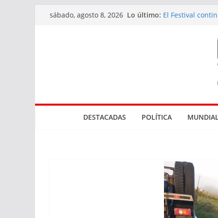
Saltar
Lo último:
El Festival cont
sábado, agosto 8, 2026
al
diversidad de l
Actuaciones rel
contenido
en Rocha
Tres bocas de v
El Marco de los 
Parque NBA en
DESTACADAS
POLÍTICA
MUNDIAL