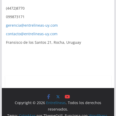
(4472)8770
099873171
gerencia@entrelineas-uy.com
contacto@entrelineas-uy.com
Fransisco de los Santos 21, Rocha, Uruguay
Copyright © 2026
Entrelíneas
. Todos los derechos
reservados.
Tema:
ColorMag
por ThemeGrill. Funciona con
WordPress
.