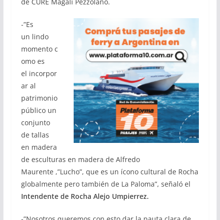
de CURE Magali Pezzolano.
-”Es
un lindo
momento c
omo es
el incorpor
ar al
patrimonio
público un
conjunto
de tallas
en madera
de esculturas en madera de Alfredo
Maurente ,”Lucho”, que es un ícono cultural de Rocha
globalmente pero también de La Paloma”, señaló el
Intendente de Rocha Alejo Umpierrez.
-”Nosotros queremos con esto dar la pauta clara de