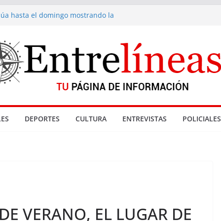
inúa hasta el domingo mostrando la
a fondue de Gramado
acionadas con denuncia por abuso sexual
enta de drogas cerradas en La Paloma
Reyes
 Gramado
ES
DEPORTES
CULTURA
ENTREVISTAS
POLICIALES
DE VERANO, EL LUGAR DE