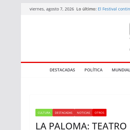
Saltar
Lo último:
El Festival cont
viernes, agosto 7, 2026
al
diversidad de l
Actuaciones rel
contenido
en Rocha
Tres bocas de v
El Marco de los 
Parque NBA en
DESTACADAS
POLÍTICA
MUNDIAL
CULTURA
DESTACADAS
NOTICIAS
OTROS
LA PALOMA: TEATRO 