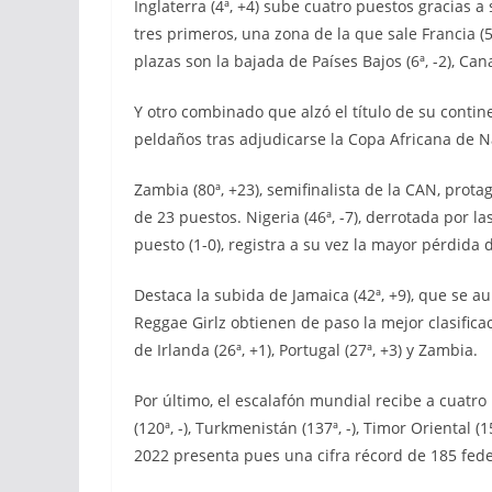
Inglaterra (4ª, +4) sube cuatro puestos gracias a 
tres primeros, una zona de la que sale Francia (5ª
plazas son la bajada de Países Bajos (6ª, -2), Canad
Y otro combinado que alzó el título de su contin
peldaños tras adjudicarse la Copa Africana de 
Zambia (80ª, +23), semifinalista de la CAN, prota
de 23 puestos. Nigeria (46ª, -7), derrotada por 
puesto (1-0), registra a su vez la mayor pérdida d
Destaca la subida de Jamaica (42ª, +9), que se a
Reggae Girlz obtienen de paso la mejor clasificaci
de Irlanda (26ª, +1), Portugal (27ª, +3) y Zambia.
Por último, el escalafón mundial recibe a cuatr
(120ª, -), Turkmenistán (137ª, -), Timor Oriental (1
2022 presenta pues una cifra récord de 185 fed