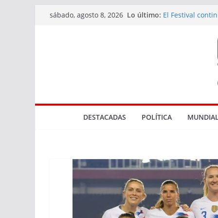
Saltar
Lo último:
El Festival cont
sábado, agosto 8, 2026
al
diversidad de l
Actuaciones rel
contenido
en Rocha
Tres bocas de v
El Marco de los 
Parque NBA en
DESTACADAS
POLÍTICA
MUNDIAL