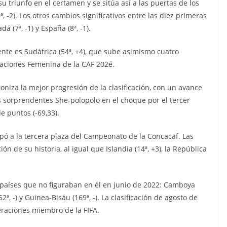
su triunfo en el certamen y se sitúa así a las puertas de los
, -2). Los otros cambios significativos entre las diez primeras
á (7ª, -1) y España (8ª, -1).
ente es Sudáfrica (54ª, +4), que sube asimismo cuatro
Naciones Femenina de la CAF 202é.
goniza la mejor progresión de la clasificación, con un avance
las sorprendentes She-polopolo en el choque por el tercer
e puntos (-69,33).
upó a la tercera plaza del Campeonato de la Concacaf. Las
ón de su historia, al igual que Islandia (14ª, +3), la República
o países que no figuraban en él en junio de 2022: Camboya
52ª, -) y Guinea-Bisáu (169ª, -). La clasificación de agosto de
eraciones miembro de la FIFA.