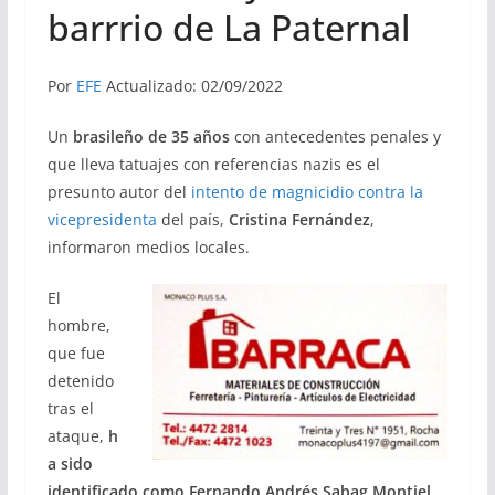
barrrio de La Paternal
Por
EFE
Actualizado: 02/09/2022
Un
brasileño de 35 años
con antecedentes penales y
que lleva tatuajes con referencias nazis es el
presunto autor del
intento de magnicidio contra la
vicepresidenta
del país,
Cristina Fernández
,
informaron medios locales.
El
hombre,
que fue
detenido
tras el
ataque,
h
a sido
identificado como Fernando Andrés Sabag Montiel
,