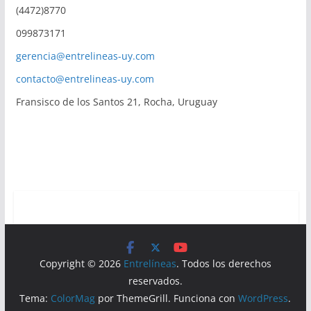
(4472)8770
099873171
gerencia@entrelineas-uy.com
contacto@entrelineas-uy.com
Fransisco de los Santos 21, Rocha, Uruguay
Copyright © 2026
Entrelíneas
. Todos los derechos
reservados.
Tema:
ColorMag
por ThemeGrill. Funciona con
WordPress
.