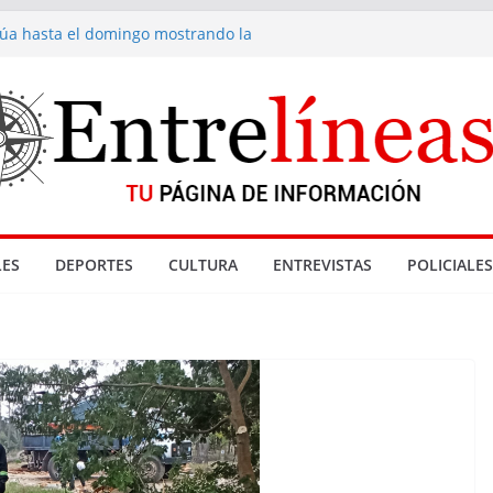
inúa hasta el domingo mostrando la
a fondue de Gramado
acionadas con denuncia por abuso sexual
enta de drogas cerradas en La Paloma
Reyes
 Gramado
ES
DEPORTES
CULTURA
ENTREVISTAS
POLICIALES