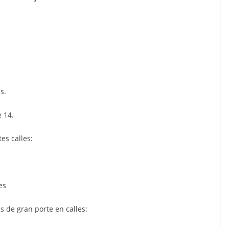
s.
e 14.
es calles:
es
s de gran porte en calles: