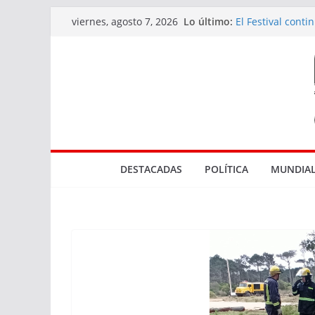
Saltar
Lo último:
El Festival cont
viernes, agosto 7, 2026
al
diversidad de l
Actuaciones rel
contenido
en Rocha
Tres bocas de v
El Marco de los 
Parque NBA en
DESTACADAS
POLÍTICA
MUNDIAL