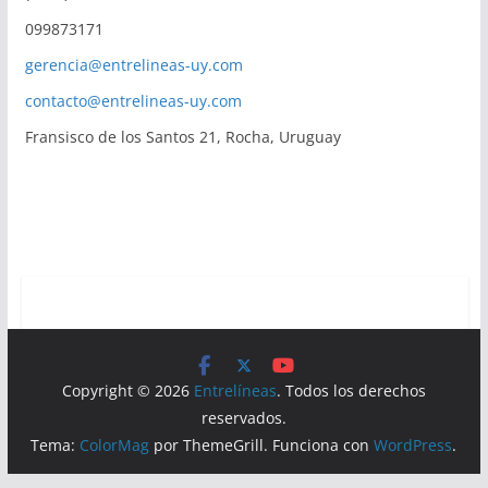
099873171
gerencia@entrelineas-uy.com
contacto@entrelineas-uy.com
Fransisco de los Santos 21, Rocha, Uruguay
Copyright © 2026
Entrelíneas
. Todos los derechos
reservados.
Tema:
ColorMag
por ThemeGrill. Funciona con
WordPress
.