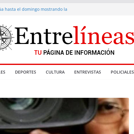
núa hasta el domingo mostrando la
 fondue de Gramado
cionadas con denuncia por abuso sexual
nta de drogas cerradas en La Paloma
Reyes
Gramado
ES
DEPORTES
CULTURA
ENTREVISTAS
POLICIALES