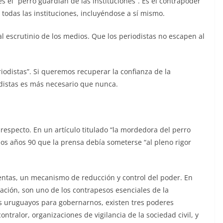
 el “perro guardián de las instituciones”. Es el contrapoder
a todas las instituciones, incluyéndose a sí mismo.
l escrutinio de los medios. Que los periodistas no escapen al
iodistas”. Si queremos recuperar la confianza de la
odistas es más necesario que nunca.
 respecto. En un artículo titulado “la mordedora del perro
los años 90 que la prensa debía someterse “al pleno rigor
ntas, un mecanismo de reducción y control del poder. En
ación, son uno de los contrapesos esenciales de la
s uruguayos para gobernarnos, existen tres poderes
contralor, organizaciones de vigilancia de la sociedad civil, y