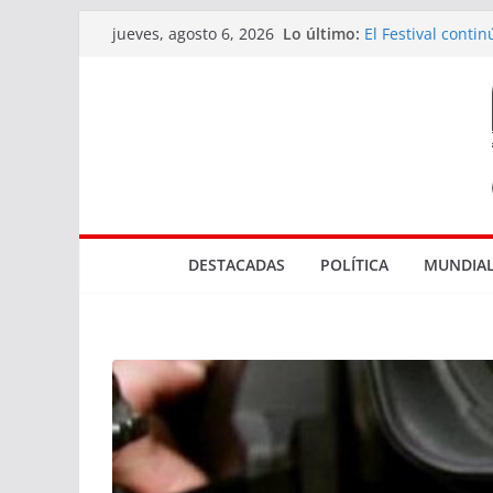
Saltar
Lo último:
El Festival conti
jueves, agosto 6, 2026
al
diversidad de la
Actuaciones rela
contenido
en Rocha
Tres bocas de ve
El Marco de los 
Parque NBA en 
DESTACADAS
POLÍTICA
MUNDIAL