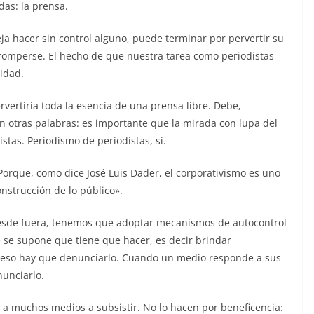
das: la prensa.
deja hacer sin control alguno, puede terminar por pervertir su
orromperse. El hecho de que nuestra tarea como periodistas
nidad.
vertiría toda la esencia de una prensa libre. Debe,
n otras palabras: es importante que la mirada con lupa del
stas. Periodismo de periodistas, sí.
Porque, como dice José Luis Dader, el corporativismo es uno
onstrucción de lo público».
 desde fuera, tenemos que adoptar mecanismos de autocontrol
se supone que tiene que hacer, es decir brindar
s eso hay que denunciarlo. Cuando un medio responde a sus
nunciarlo.
 a muchos medios a subsistir. No lo hacen por beneficencia: