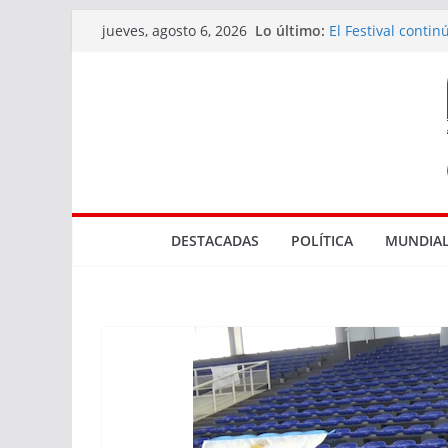
Saltar
Lo último:
El Festival conti
jueves, agosto 6, 2026
al
diversidad de la
Actuaciones rela
contenido
en Rocha
Tres bocas de ve
El Marco de los R
Parque NBA en 
DESTACADAS
POLÍTICA
MUNDIAL