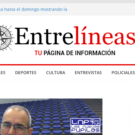
núa hasta el domingo mostrando la
 fondue de Gramado
cionadas con denuncia por abuso sexual
nta de drogas cerradas en La Paloma
eyes
Gramado
ES
DEPORTES
CULTURA
ENTREVISTAS
POLICIALES