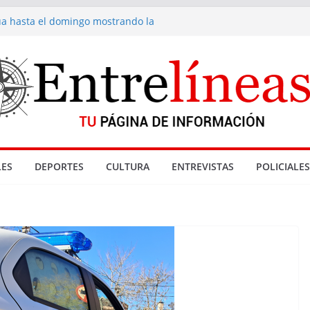
núa hasta el domingo mostrando la
 fondue de Gramado
cionadas con denuncia por abuso sexual
nta de drogas cerradas en La Paloma
eyes
Gramado
ES
DEPORTES
CULTURA
ENTREVISTAS
POLICIALES