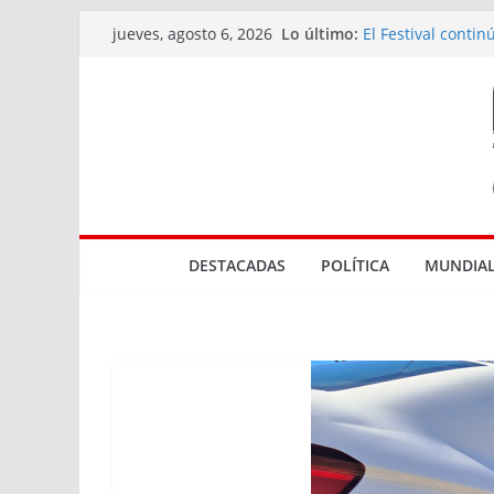
Saltar
Lo último:
El Festival conti
jueves, agosto 6, 2026
al
diversidad de la
Actuaciones rela
contenido
en Rocha
Tres bocas de ve
El Marco de los R
Parque NBA en 
DESTACADAS
POLÍTICA
MUNDIAL