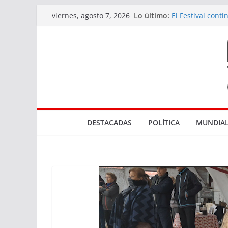
Saltar
Lo último:
El Festival cont
viernes, agosto 7, 2026
al
diversidad de l
Actuaciones rel
contenido
en Rocha
Tres bocas de v
El Marco de los 
Parque NBA en
DESTACADAS
POLÍTICA
MUNDIAL