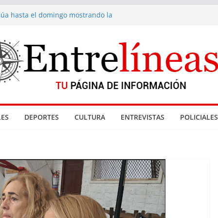
inúa hasta el domingo mostrando la
a fondue de Gramado
acionadas con denuncia por abuso sexual
enta de drogas cerradas en La Paloma
Reyes
 Gramado
ES
DEPORTES
CULTURA
ENTREVISTAS
POLICIALES