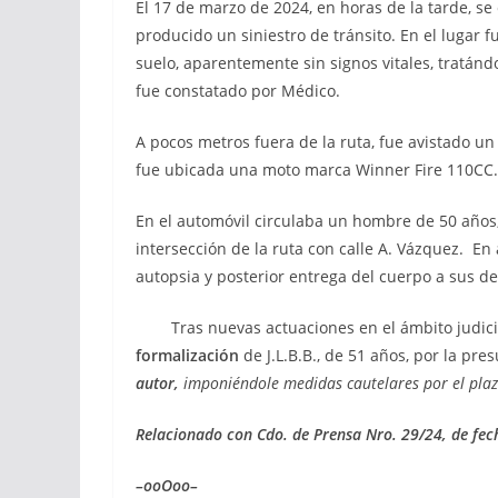
El 17 de marzo de 2024, en horas de la tarde, se 
producido un siniestro de tránsito. En el lugar
suelo, aparentemente sin signos vitales, tratánd
fue constatado por Médico.
A pocos metros fuera de la ruta, fue avistado u
fue ubicada una moto marca Winner Fire 110CC.
En el automóvil circulaba un hombre de 50 años,
intersección de la ruta con calle A. Vázquez. En
autopsia y posterior entrega del cuerpo a sus d
Tras nuevas actuaciones en el ámbito judicial,
formalización
de J.L.B.B., de 51 años, por la pr
autor,
imponiéndole medidas cautelares por el plazo
Relacionado con Cdo. de Prensa Nro. 29/24, de fec
–ooOoo–