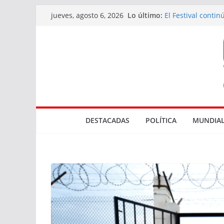
Saltar
Lo último:
El Festival conti
jueves, agosto 6, 2026
al
diversidad de la
Actuaciones rela
contenido
en Rocha
Tres bocas de ve
El Marco de los R
Parque NBA en 
DESTACADAS
POLÍTICA
MUNDIAL