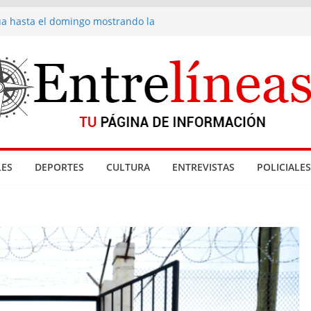
núa hasta el domingo mostrando la
 fondue de Gramado
cionadas con denuncia por abuso sexual
nta de drogas cerradas en La Paloma
eyes
Gramado
ES
DEPORTES
CULTURA
ENTREVISTAS
POLICIALES