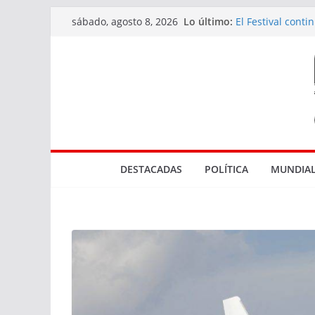
Saltar
Lo último:
El Festival cont
sábado, agosto 8, 2026
al
diversidad de l
Actuaciones rel
contenido
en Rocha
Tres bocas de v
El Marco de los 
Parque NBA en
DESTACADAS
POLÍTICA
MUNDIAL