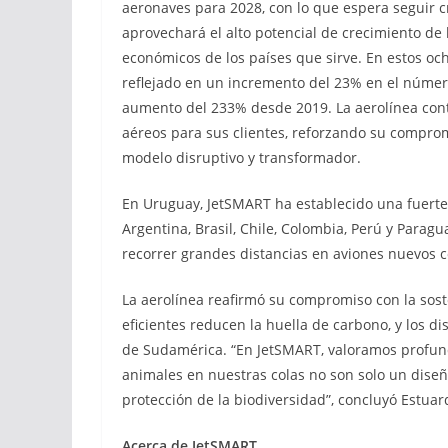
aeronaves para 2028, con lo que espera seguir 
aprovechará el alto potencial de crecimiento de 
económicos de los países que sirve. En estos o
reflejado en un incremento del 23% en el númer
aumento del 233% desde 2019. La aerolínea cont
aéreos para sus clientes, reforzando su compro
modelo disruptivo y transformador.
En Uruguay, JetSMART ha establecido una fuerte 
Argentina, Brasil, Chile, Colombia, Perú y Par
recorrer grandes distancias en aviones nuevos co
La aerolínea reafirmó su compromiso con la sost
eficientes reducen la huella de carbono, y los d
de Sudamérica. “En JetSMART, valoramos profund
animales en nuestras colas no son solo un dise
protección de la biodiversidad”, concluyó Estuar
Acerca de JetSMART