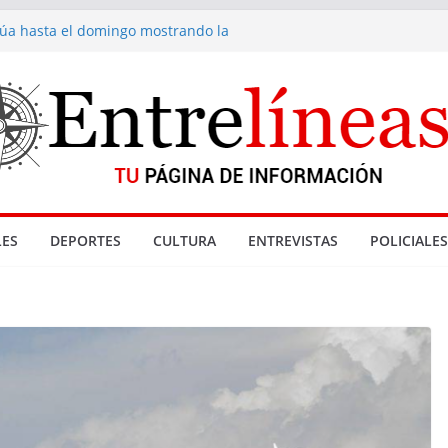
inúa hasta el domingo mostrando la
a fondue de Gramado
acionadas con denuncia por abuso sexual
enta de drogas cerradas en La Paloma
Reyes
 Gramado
ES
DEPORTES
CULTURA
ENTREVISTAS
POLICIALES