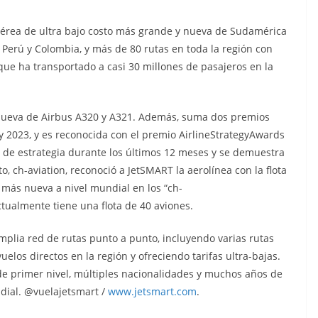
 aérea de ultra bajo costo más grande y nueva de Sudamérica
 Perú y Colombia, y más de 80 rutas en toda la región con
 que ha transportado a casi 30 millones de pasajeros en la
nueva de Airbus A320 y A321. Además, suma dos premios
 2023, y es reconocida con el premio AirlineStrategyAwards
n de estrategia durante los últimos 12 meses y se demuestra
to, ch-aviation, reconoció a JetSMART la aerolínea con la flota
 más nueva a nivel mundial en los “ch-
ctualmente tiene una flota de 40 aviones.
mplia red de rutas punto a punto, incluyendo varias rutas
los directos en la región y ofreciendo tarifas ultra-bajas.
de primer nivel, múltiples nacionalidades y muchos años de
dial. @vuelajetsmart /
www.jetsmart.com
.