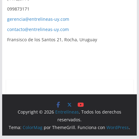
099873171
gerencia@entrelineas-uy.com
contacto@entrelineas-uy.com
Fransisco de los Santos 21, Rocha, Uruguay
Copyright © 2026
Entrelíneas
. Todos los derechos
reservados.
Tema:
ColorMag
por ThemeGrill. Funciona con
WordPress
.