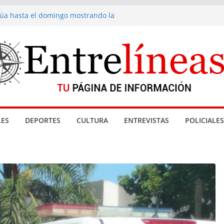
inúa hasta el domingo mostrando la
a fondue de Gramado
acionadas con denuncia por abuso sexual
enta de drogas cerradas en La Paloma
Reyes
 Gramado
ES
DEPORTES
CULTURA
ENTREVISTAS
POLICIALES