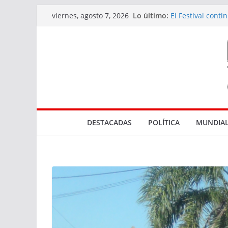
Saltar
Lo último:
El Festival cont
viernes, agosto 7, 2026
al
diversidad de l
Actuaciones rel
contenido
en Rocha
Tres bocas de v
El Marco de los 
Parque NBA en
DESTACADAS
POLÍTICA
MUNDIAL