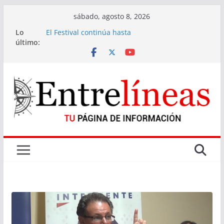
Saltar
sábado, agosto 8, 2026
al
Lo
El Festival continúa hasta
contenido
último:
el domingo mostrando la diversidad de la
fondue de Gramado
Actuaciones relacionadas con denuncia por
abuso sexual en Rocha
Tres bocas de venta de drogas cerradas en La
Paloma
El Marco de los Reyes
Parque NBA en Gramado